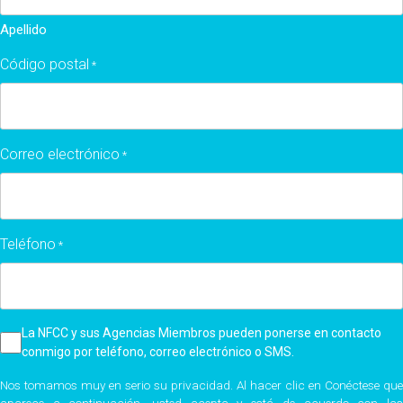
Apellido
Código postal
*
Zip
Correo electrónico
*
code
Teléfono
*
Checkbox
La NFCC y sus Agencias Miembros pueden ponerse en contacto
conmigo por teléfono, correo electrónico o SMS.
*
Nos tomamos muy en serio su privacidad. Al hacer clic en Conéctese que
aparece a continuación, usted acepta y está de acuerdo con las