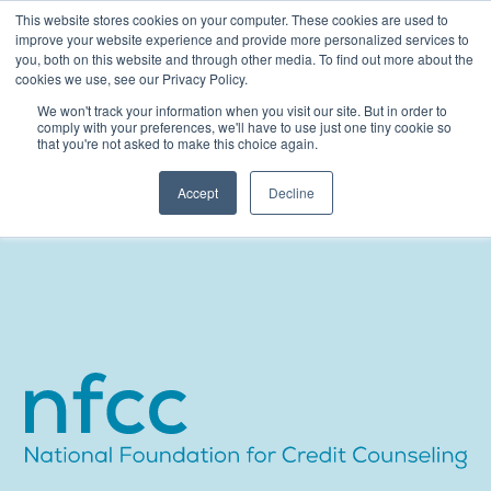
Skip
This website stores cookies on your computer. These cookies are used to
to
improve your website experience and provide more personalized services to
you, both on this website and through other media. To find out more about the
content
cookies we use, see our Privacy Policy.
We won't track your information when you visit our site. But in order to
comply with your preferences, we'll have to use just one tiny cookie so
that you're not asked to make this choice again.
Accept
Decline